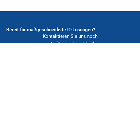
Bereit für maßgeschneiderte IT-Lösungen?
Kontaktieren Sie uns noch
heute für eine individuelle
Beratung und optimierte IT-
Unterstützung für Ihr
Unternehmen
Jetzt entdecken
ZENTRALE
August-Borsig-Ring 1